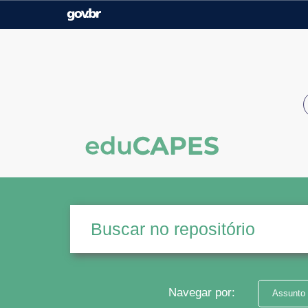
Casa Civil
Ministério da Justiça e
Segurança Pública
Ministério da Agricultura,
Ministério da Educação
Pecuária e Abastecimento
Ministério do Meio Ambiente
Ministério do Turismo
Secretaria de Governo
Gabinete de Segurança
Institucional
Navegar por:
Assunto