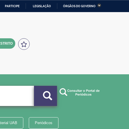
PARTICIPE
LEGISLAÇÃO
ÓRGÃOS DO GOVERNO
stério da Economia
Ministério da Infraestrutura
stério de Minas e Energia
Ministério da Ciência,
Tecnologia, Inovações e
Comunicações
STRITO
tério da Mulher, da Família
Secretaria-Geral
s Direitos Humanos
lto
terial UAB
Periódicos