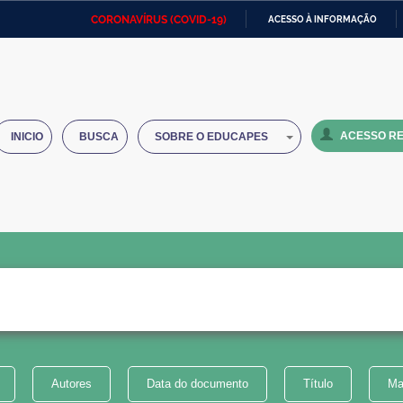
CORONAVÍRUS (COVID-19)
ACESSO À INFORMAÇÃO
Ministério da Defesa
Ministério das Relações
Mini
IR
Exteriores
PARA
O
Ministério da Cidadania
Ministério da Saúde
Mini
CONTEÚDO
ACESSO RE
INICIO
BUSCA
SOBRE O EDUCAPES
Ministério do Desenvolvimento
Controladoria-Geral da União
Minis
Regional
e do
Advocacia-Geral da União
Banco Central do Brasil
Plana
Autores
Data do documento
Título
Ma