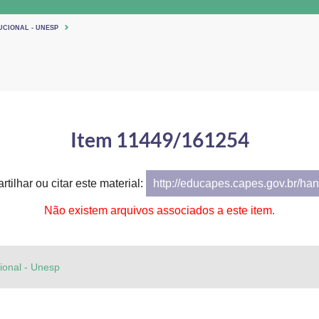
UCIONAL - UNESP
Item 11449/161254
tilhar ou citar este material:
http://educapes.capes.gov.br/h
Não existem arquivos associados a este item.
cional - Unesp