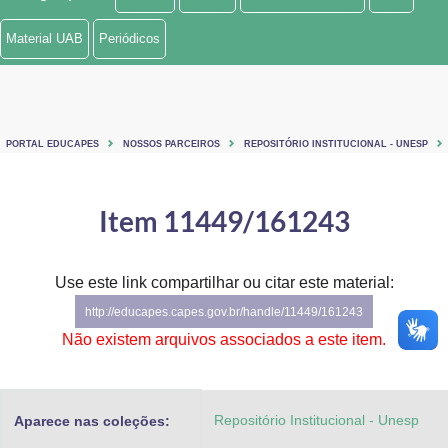
Ministério de Minas e Energia
Material UAB
Periódicos
Ministério da Ciência, Tecnologia, Inovações e Comunicações
Ministério do Meio Ambiente
PORTAL EDUCAPES
NOSSOS PARCEIROS
REPOSITÓRIO INSTITUCIONAL - UNESP
Ministério do Turismo
Ministério do Desenvolvimento Regional
Item 11449/161243
Controladoria-Geral da União
Use este link compartilhar ou citar este material:
Ministério da Mulher, da Família e dos Direitos Humanos
http://educapes.capes.gov.br/handle/11449/161243
Secretaria-Geral
Não existem arquivos associados a este item.
Secretaria de Governo
Repositório Institucional - Unesp
Aparece nas coleções:
Gabinete de Segurança Institucional