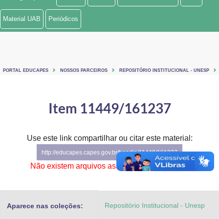
Ministério de Minas e Energia
Material UAB
Periódicos
Ministério da Ciência, Tecnologia, Inovações e Comunicações
Ministério do Meio Ambiente
PORTAL EDUCAPES
NOSSOS PARCEIROS
REPOSITÓRIO INSTITUCIONAL - UNESP
Ministério do Turismo
Ministério do Desenvolvimento Regional
Item 11449/161237
Controladoria-Geral da União
Use este link compartilhar ou citar este material:
Ministério da Mulher, da Família e dos Direitos Humanos
http://educapes.capes.gov.br/handle/11449/161237
Secretaria-Geral
Não existem arquivos associados a este item.
Secretaria de Governo
Repositório Institucional - Unesp
Aparece nas coleções:
Gabinete de Segurança Institucional