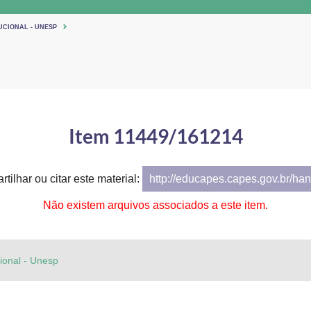
UCIONAL - UNESP
Item 11449/161214
tilhar ou citar este material:
http://educapes.capes.gov.br/h
Não existem arquivos associados a este item.
cional - Unesp