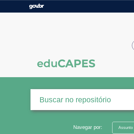
Casa Civil
Ministério da Justiça e
Segurança Pública
Ministério da Agricultura,
Ministério da Educação
Pecuária e Abastecimento
Ministério do Meio Ambiente
Ministério do Turismo
Secretaria de Governo
Gabinete de Segurança
Institucional
Navegar por:
Assunto