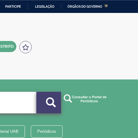
PARTICIPE
LEGISLAÇÃO
ÓRGÃOS DO GOVERNO
stério da Economia
Ministério da Infraestrutura
stério de Minas e Energia
Ministério da Ciência,
Tecnologia, Inovações e
Comunicações
STRITO
tério da Mulher, da Família
Secretaria-Geral
s Direitos Humanos
lto
terial UAB
Periódicos