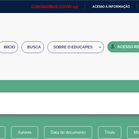
CORONAVÍRUS (COVID-19)
ACESSO À INFORMAÇÃO
Ministério da Defesa
Ministério das Relações
Mini
IR
Exteriores
PARA
O
Ministério da Cidadania
Ministério da Saúde
Mini
CONTEÚDO
ACESSO RE
INICIO
BUSCA
SOBRE O EDUCAPES
Ministério do Desenvolvimento
Controladoria-Geral da União
Minis
Regional
e do
Advocacia-Geral da União
Banco Central do Brasil
Plana
Autores
Data do documento
Título
Ma