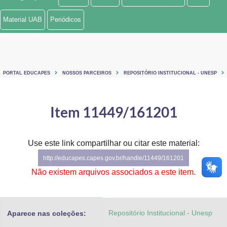
Ministério de Minas e Energia
Material UAB
Periódicos
Ministério da Ciência, Tecnologia, Inovações e Comunicações
Ministério do Meio Ambiente
PORTAL EDUCAPES
NOSSOS PARCEIROS
REPOSITÓRIO INSTITUCIONAL - UNESP
Ministério do Turismo
Ministério do Desenvolvimento Regional
Item 11449/161201
Controladoria-Geral da União
Use este link compartilhar ou citar este material:
Ministério da Mulher, da Família e dos Direitos Humanos
http://educapes.capes.gov.br/handle/11449/161201
Secretaria-Geral
Não existem arquivos associados a este item.
Secretaria de Governo
Repositório Institucional - Unesp
Aparece nas coleções:
Gabinete de Segurança Institucional