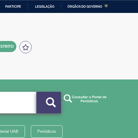
PARTICIPE
LEGISLAÇÃO
ÓRGÃOS DO GOVERNO
stério da Economia
Ministério da Infraestrutura
stério de Minas e Energia
Ministério da Ciência,
Tecnologia, Inovações e
Comunicações
STRITO
tério da Mulher, da Família
Secretaria-Geral
s Direitos Humanos
lto
terial UAB
Periódicos