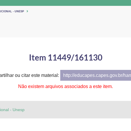
UCIONAL - UNESP
Item 11449/161130
tilhar ou citar este material:
http://educapes.capes.gov.br/ha
Não existem arquivos associados a este item.
cional - Unesp