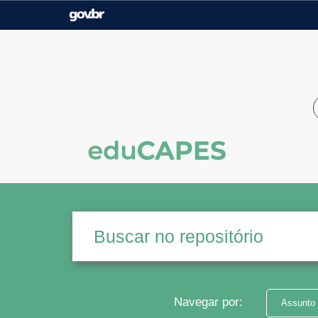
Casa Civil
Ministério da Justiça e
Segurança Pública
Ministério da Agricultura,
Ministério da Educação
Pecuária e Abastecimento
Ministério do Meio Ambiente
Ministério do Turismo
Secretaria de Governo
Gabinete de Segurança
Institucional
Navegar por:
Assunto