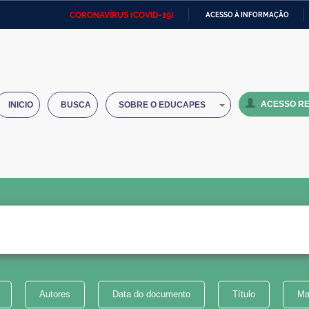
CORONAVÍRUS (COVID-19)
ACESSO À INFORMAÇÃO
Ministério da Defesa
Ministério das Relações
Mini
IR
Exteriores
PARA
O
Ministério da Cidadania
Ministério da Saúde
Mini
CONTEÚDO
ACESSO RE
INICIO
BUSCA
SOBRE O EDUCAPES
Ministério do Desenvolvimento
Controladoria-Geral da União
Minis
Regional
e do
Advocacia-Geral da União
Banco Central do Brasil
Plana
Autores
Data do documento
Título
Ma