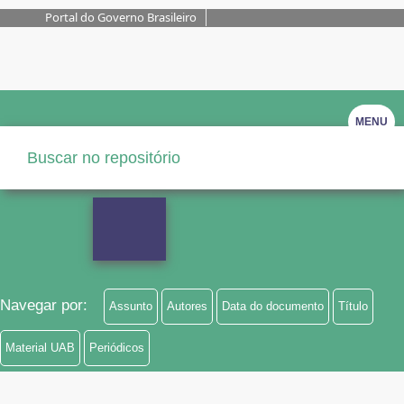
Portal do Governo Brasileiro
MENU
Navegar por:
Assunto
Autores
Data do documento
Título
Material UAB
Periódicos