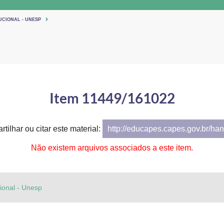
UCIONAL - UNESP
Item 11449/161022
tilhar ou citar este material:
http://educapes.capes.gov.br/h
Não existem arquivos associados a este item.
cional - Unesp