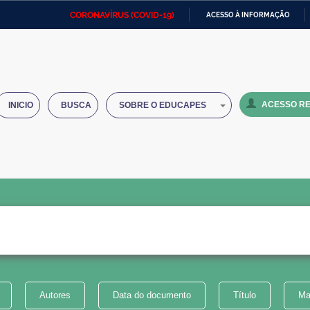
CORONAVÍRUS (COVID-19)
ACESSO À INFORMAÇÃO
Ministério da Defesa
Ministério das Relações
Mini
IR
Exteriores
PARA
O
Ministério da Cidadania
Ministério da Saúde
Mini
CONTEÚDO
ACESSO RE
INICIO
BUSCA
SOBRE O EDUCAPES
Ministério do Desenvolvimento
Controladoria-Geral da União
Minis
Regional
e do
Advocacia-Geral da União
Banco Central do Brasil
Plana
Autores
Data do documento
Título
Ma