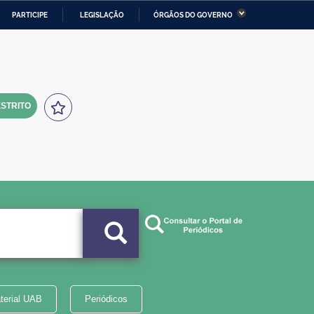
PARTICIPE
LEGISLAÇÃO
ÓRGÃOS DO GOVERNO
stério da Economia
Ministério da Infraestrutura
stério de Minas e Energia
Ministério da Ciência,
Tecnologia, Inovações e
Comunicações
STRITO
tério da Mulher, da Família
Secretaria-Geral
s Direitos Humanos
lto
terial UAB
Periódicos