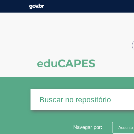
Casa Civil
Ministério da Justiça e
Segurança Pública
Ministério da Agricultura,
Ministério da Educação
Pecuária e Abastecimento
Ministério do Meio Ambiente
Ministério do Turismo
Secretaria de Governo
Gabinete de Segurança
Institucional
Navegar por:
Assunto