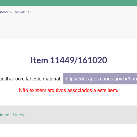
UCIONAL - UNESP
Item 11449/161020
tilhar ou citar este material:
http://educapes.capes.gov.br/h
Não existem arquivos associados a este item.
cional - Unesp