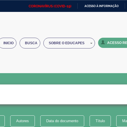
CORONAVÍRUS (COVID-19)
ACESSO À INFORMAÇÃO
Ministério da Defesa
Ministério das Relações
Mini
IR
Exteriores
PARA
O
Ministério da Cidadania
Ministério da Saúde
Mini
CONTEÚDO
ACESSO RE
INICIO
BUSCA
SOBRE O EDUCAPES
Ministério do Desenvolvimento
Controladoria-Geral da União
Minis
Regional
e do
Advocacia-Geral da União
Banco Central do Brasil
Plana
Autores
Data do documento
Título
Ma