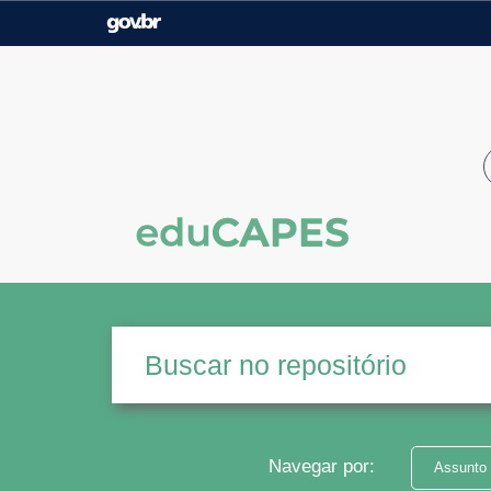
Casa Civil
Ministério da Justiça e
Segurança Pública
Ministério da Agricultura,
Ministério da Educação
Pecuária e Abastecimento
Ministério do Meio Ambiente
Ministério do Turismo
Secretaria de Governo
Gabinete de Segurança
Institucional
Navegar por:
Assunto