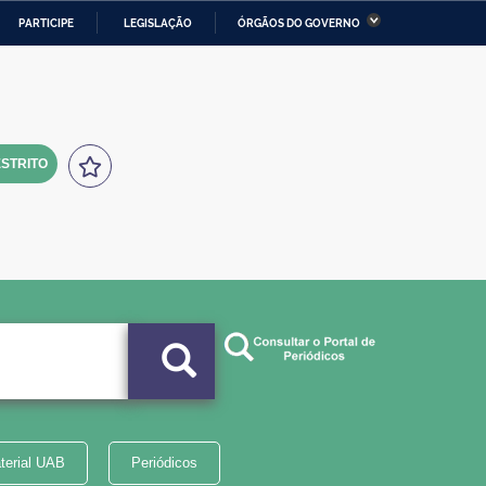
PARTICIPE
LEGISLAÇÃO
ÓRGÃOS DO GOVERNO
stério da Economia
Ministério da Infraestrutura
stério de Minas e Energia
Ministério da Ciência,
Tecnologia, Inovações e
Comunicações
STRITO
tério da Mulher, da Família
Secretaria-Geral
s Direitos Humanos
lto
terial UAB
Periódicos