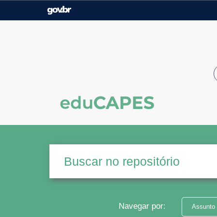
Casa Civil
Ministério da Justiça e
Segurança Pública
Ministério da Agricultura,
Ministério da Educação
Pecuária e Abastecimento
Ministério do Meio Ambiente
Ministério do Turismo
Secretaria de Governo
Gabinete de Segurança
Institucional
Navegar por:
Assunto