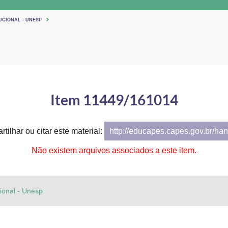
UCIONAL - UNESP
Item 11449/161014
tilhar ou citar este material:
http://educapes.capes.gov.br/h
Não existem arquivos associados a este item.
cional - Unesp