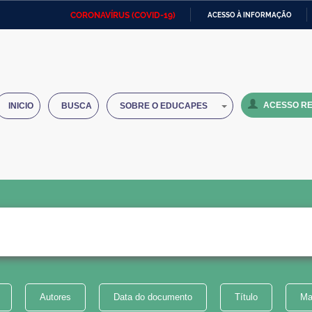
CORONAVÍRUS (COVID-19)
ACESSO À INFORMAÇÃO
Ministério da Defesa
Ministério das Relações
Mini
IR
Exteriores
PARA
O
Ministério da Cidadania
Ministério da Saúde
Mini
CONTEÚDO
ACESSO RE
INICIO
BUSCA
SOBRE O EDUCAPES
Ministério do Desenvolvimento
Controladoria-Geral da União
Minis
Regional
e do
Advocacia-Geral da União
Banco Central do Brasil
Plana
Autores
Data do documento
Título
Ma