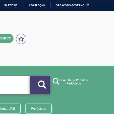
PARTICIPE
LEGISLAÇÃO
ÓRGÃOS DO GOVERNO
stério da Economia
Ministério da Infraestrutura
stério de Minas e Energia
Ministério da Ciência,
Tecnologia, Inovações e
Comunicações
STRITO
tério da Mulher, da Família
Secretaria-Geral
s Direitos Humanos
lto
terial UAB
Periódicos