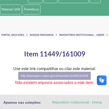
Ministério de Minas e Energia
Material UAB
Periódicos
Ministério da Ciência, Tecnologia, Inovações e Comunicações
Ministério do Meio Ambiente
PORTAL EDUCAPES
NOSSOS PARCEIROS
REPOSITÓRIO INSTITUCIONAL - UNESP
Ministério do Turismo
Ministério do Desenvolvimento Regional
Item 11449/161009
Controladoria-Geral da União
Use este link compartilhar ou citar este material:
Ministério da Mulher, da Família e dos Direitos Humanos
http://educapes.capes.gov.br/handle/11449/161009
Secretaria-Geral
Não existem arquivos associados a este item.
Secretaria de Governo
Repositório Institucional - Unesp
Aparece nas coleções:
Gabinete de Segurança Institucional