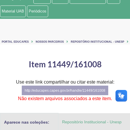
Ministério de Minas e Energia
Material UAB
Periódicos
Ministério da Ciência, Tecnologia, Inovações e Comunicações
Ministério do Meio Ambiente
PORTAL EDUCAPES
NOSSOS PARCEIROS
REPOSITÓRIO INSTITUCIONAL - UNESP
Ministério do Turismo
Ministério do Desenvolvimento Regional
Item 11449/161008
Controladoria-Geral da União
Use este link compartilhar ou citar este material:
Ministério da Mulher, da Família e dos Direitos Humanos
http://educapes.capes.gov.br/handle/11449/161008
Secretaria-Geral
Não existem arquivos associados a este item.
Secretaria de Governo
Repositório Institucional - Unesp
Aparece nas coleções:
Gabinete de Segurança Institucional