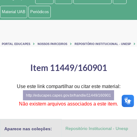
Ministério de Minas e Energia
Material UAB
Periódicos
Ministério da Ciência, Tecnologia, Inovações e Comunicações
Ministério do Meio Ambiente
PORTAL EDUCAPES
NOSSOS PARCEIROS
REPOSITÓRIO INSTITUCIONAL - UNESP
Ministério do Turismo
Ministério do Desenvolvimento Regional
Item 11449/160901
Controladoria-Geral da União
Use este link compartilhar ou citar este material:
Ministério da Mulher, da Família e dos Direitos Humanos
http://educapes.capes.gov.br/handle/11449/160901
Secretaria-Geral
Não existem arquivos associados a este item.
Secretaria de Governo
Repositório Institucional - Unesp
Aparece nas coleções:
Gabinete de Segurança Institucional