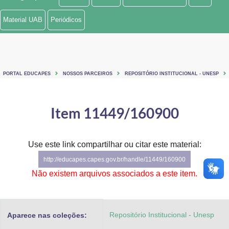
Ministério de Minas e Energia
Material UAB
Periódicos
Ministério da Ciência, Tecnologia, Inovações e Comunicações
Ministério do Meio Ambiente
PORTAL EDUCAPES
NOSSOS PARCEIROS
REPOSITÓRIO INSTITUCIONAL - UNESP
Ministério do Turismo
Ministério do Desenvolvimento Regional
Item 11449/160900
Controladoria-Geral da União
Use este link compartilhar ou citar este material:
Ministério da Mulher, da Família e dos Direitos Humanos
http://educapes.capes.gov.br/handle/11449/160900
Secretaria-Geral
Não existem arquivos associados a este item.
Secretaria de Governo
Repositório Institucional - Unesp
Aparece nas coleções:
Gabinete de Segurança Institucional