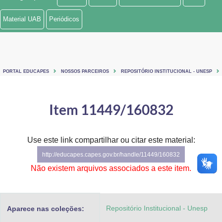
Ministério de Minas e Energia
Material UAB
Periódicos
Ministério da Ciência, Tecnologia, Inovações e Comunicações
Ministério do Meio Ambiente
PORTAL EDUCAPES
NOSSOS PARCEIROS
REPOSITÓRIO INSTITUCIONAL - UNESP
Ministério do Turismo
Ministério do Desenvolvimento Regional
Item 11449/160832
Controladoria-Geral da União
Use este link compartilhar ou citar este material:
Ministério da Mulher, da Família e dos Direitos Humanos
http://educapes.capes.gov.br/handle/11449/160832
Secretaria-Geral
Não existem arquivos associados a este item.
Secretaria de Governo
Repositório Institucional - Unesp
Aparece nas coleções:
Gabinete de Segurança Institucional