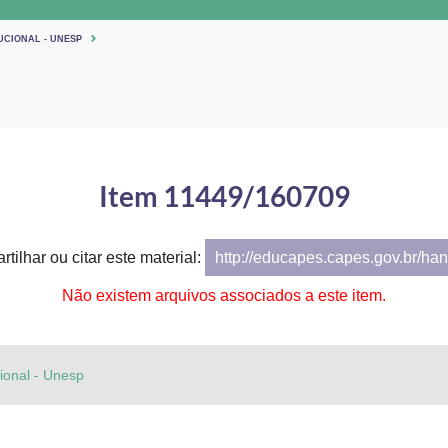
UCIONAL - UNESP
Item 11449/160709
tilhar ou citar este material:
http://educapes.capes.gov.br/h
Não existem arquivos associados a este item.
cional - Unesp