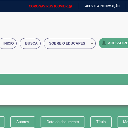
CORONAVÍRUS (COVID-19)
ACESSO À INFORMAÇÃO
Ministério da Defesa
Ministério das Relações
Mini
IR
Exteriores
PARA
O
Ministério da Cidadania
Ministério da Saúde
Mini
CONTEÚDO
ACESSO RE
INICIO
BUSCA
SOBRE O EDUCAPES
Ministério do Desenvolvimento
Controladoria-Geral da União
Minis
Regional
e do
Advocacia-Geral da União
Banco Central do Brasil
Plana
Autores
Data do documento
Título
Ma