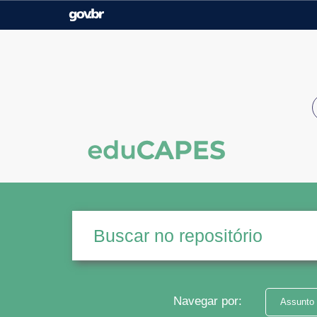
Casa Civil
Ministério da Justiça e
Segurança Pública
Ministério da Agricultura,
Ministério da Educação
Pecuária e Abastecimento
Ministério do Meio Ambiente
Ministério do Turismo
Secretaria de Governo
Gabinete de Segurança
Institucional
Navegar por:
Assunto