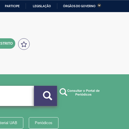
PARTICIPE
LEGISLAÇÃO
ÓRGÃOS DO GOVERNO
stério da Economia
Ministério da Infraestrutura
stério de Minas e Energia
Ministério da Ciência,
Tecnologia, Inovações e
Comunicações
STRITO
tério da Mulher, da Família
Secretaria-Geral
s Direitos Humanos
lto
terial UAB
Periódicos