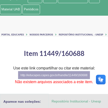
Ministério de Minas e Energia
Material UAB
Periódicos
Ministério da Ciência, Tecnologia, Inovações e Comunicações
Ministério do Meio Ambiente
PORTAL EDUCAPES
NOSSOS PARCEIROS
REPOSITÓRIO INSTITUCIONAL - UNESP
Ministério do Turismo
Ministério do Desenvolvimento Regional
Item 11449/160688
Controladoria-Geral da União
Use este link compartilhar ou citar este material:
Ministério da Mulher, da Família e dos Direitos Humanos
http://educapes.capes.gov.br/handle/11449/160688
Secretaria-Geral
Não existem arquivos associados a este item.
Secretaria de Governo
Repositório Institucional - Unesp
Aparece nas coleções:
Gabinete de Segurança Institucional