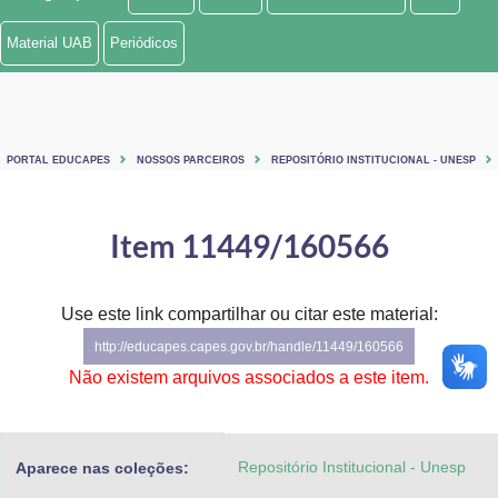
Ministério de Minas e Energia
Material UAB
Periódicos
Ministério da Ciência, Tecnologia, Inovações e Comunicações
Ministério do Meio Ambiente
PORTAL EDUCAPES
NOSSOS PARCEIROS
REPOSITÓRIO INSTITUCIONAL - UNESP
Ministério do Turismo
Ministério do Desenvolvimento Regional
Item 11449/160566
Controladoria-Geral da União
Use este link compartilhar ou citar este material:
Ministério da Mulher, da Família e dos Direitos Humanos
http://educapes.capes.gov.br/handle/11449/160566
Secretaria-Geral
Não existem arquivos associados a este item.
Secretaria de Governo
Repositório Institucional - Unesp
Aparece nas coleções:
Gabinete de Segurança Institucional