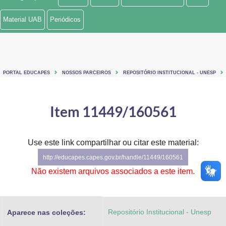
Ministério de Minas e Energia
Material UAB
Periódicos
Ministério da Ciência, Tecnologia, Inovações e Comunicações
Ministério do Meio Ambiente
PORTAL EDUCAPES
NOSSOS PARCEIROS
REPOSITÓRIO INSTITUCIONAL - UNESP
Ministério do Turismo
Ministério do Desenvolvimento Regional
Item 11449/160561
Controladoria-Geral da União
Use este link compartilhar ou citar este material:
Ministério da Mulher, da Família e dos Direitos Humanos
http://educapes.capes.gov.br/handle/11449/160561
Secretaria-Geral
Não existem arquivos associados a este item.
Secretaria de Governo
Repositório Institucional - Unesp
Aparece nas coleções:
Gabinete de Segurança Institucional