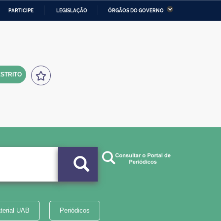
PARTICIPE
LEGISLAÇÃO
ÓRGÃOS DO GOVERNO
stério da Economia
Ministério da Infraestrutura
stério de Minas e Energia
Ministério da Ciência,
Tecnologia, Inovações e
Comunicações
STRITO
tério da Mulher, da Família
Secretaria-Geral
s Direitos Humanos
lto
terial UAB
Periódicos