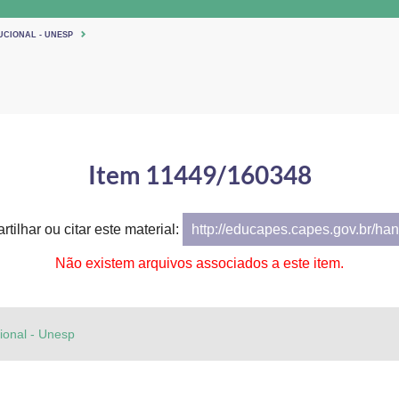
UCIONAL - UNESP
Item 11449/160348
tilhar ou citar este material:
http://educapes.capes.gov.br/h
Não existem arquivos associados a este item.
cional - Unesp