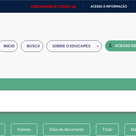
CORONAVÍRUS (COVID-19)
ACESSO À INFORMAÇÃO
Ministério da Defesa
Ministério das Relações
Mini
IR
Exteriores
PARA
O
Ministério da Cidadania
Ministério da Saúde
Mini
CONTEÚDO
ACESSO RE
INICIO
BUSCA
SOBRE O EDUCAPES
Ministério do Desenvolvimento
Controladoria-Geral da União
Minis
Regional
e do
Advocacia-Geral da União
Banco Central do Brasil
Plana
Autores
Data do documento
Título
Ma