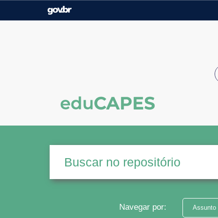
Casa Civil
Ministério da Justiça e
Segurança Pública
Ministério da Agricultura,
Ministério da Educação
Pecuária e Abastecimento
Ministério do Meio Ambiente
Ministério do Turismo
Secretaria de Governo
Gabinete de Segurança
Institucional
Navegar por:
Assunto