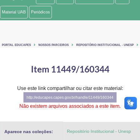
Ministério de Minas e Energia
Material UAB
Periódicos
Ministério da Ciência, Tecnologia, Inovações e Comunicações
Ministério do Meio Ambiente
PORTAL EDUCAPES
NOSSOS PARCEIROS
REPOSITÓRIO INSTITUCIONAL - UNESP
Ministério do Turismo
Ministério do Desenvolvimento Regional
Item 11449/160344
Controladoria-Geral da União
Use este link compartilhar ou citar este material:
Ministério da Mulher, da Família e dos Direitos Humanos
http://educapes.capes.gov.br/handle/11449/160344
Secretaria-Geral
Não existem arquivos associados a este item.
Secretaria de Governo
Repositório Institucional - Unesp
Aparece nas coleções:
Gabinete de Segurança Institucional