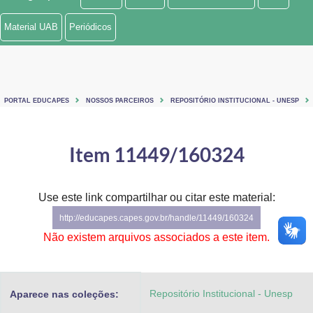
Ministério de Minas e Energia
Material UAB
Periódicos
Ministério da Ciência, Tecnologia, Inovações e Comunicações
Ministério do Meio Ambiente
PORTAL EDUCAPES
NOSSOS PARCEIROS
REPOSITÓRIO INSTITUCIONAL - UNESP
Ministério do Turismo
Ministério do Desenvolvimento Regional
Item 11449/160324
Controladoria-Geral da União
Use este link compartilhar ou citar este material:
Ministério da Mulher, da Família e dos Direitos Humanos
http://educapes.capes.gov.br/handle/11449/160324
Secretaria-Geral
Não existem arquivos associados a este item.
Secretaria de Governo
Repositório Institucional - Unesp
Aparece nas coleções:
Gabinete de Segurança Institucional