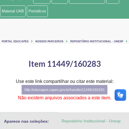
Ministério de Minas e Energia
Material UAB
Periódicos
Ministério da Ciência, Tecnologia, Inovações e Comunicações
Ministério do Meio Ambiente
PORTAL EDUCAPES
NOSSOS PARCEIROS
REPOSITÓRIO INSTITUCIONAL - UNESP
Ministério do Turismo
Ministério do Desenvolvimento Regional
Item 11449/160283
Controladoria-Geral da União
Use este link compartilhar ou citar este material:
Ministério da Mulher, da Família e dos Direitos Humanos
http://educapes.capes.gov.br/handle/11449/160283
Secretaria-Geral
Não existem arquivos associados a este item.
Secretaria de Governo
Repositório Institucional - Unesp
Aparece nas coleções:
Gabinete de Segurança Institucional