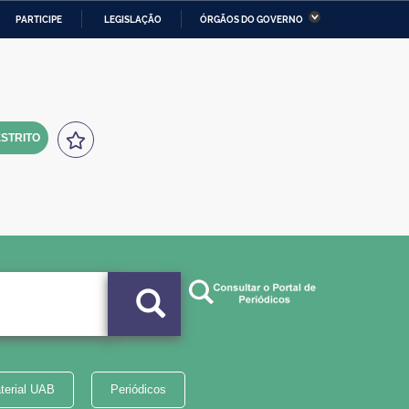
PARTICIPE
LEGISLAÇÃO
ÓRGÃOS DO GOVERNO
stério da Economia
Ministério da Infraestrutura
stério de Minas e Energia
Ministério da Ciência,
Tecnologia, Inovações e
Comunicações
STRITO
tério da Mulher, da Família
Secretaria-Geral
s Direitos Humanos
lto
terial UAB
Periódicos