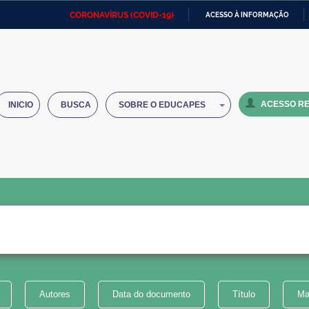
CORONAVÍRUS (COVID-19)
ACESSO À INFORMAÇÃO
Ministério da Defesa
Ministério das Relações
Mini
IR
Exteriores
PARA
O
Ministério da Cidadania
Ministério da Saúde
Mini
CONTEÚDO
ACESSO RE
INICIO
BUSCA
SOBRE O EDUCAPES
Ministério do Desenvolvimento
Controladoria-Geral da União
Minis
Regional
e do
Advocacia-Geral da União
Banco Central do Brasil
Plana
Autores
Data do documento
Título
Ma