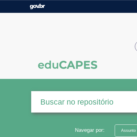
Casa Civil
Ministério da Justiça e
Segurança Pública
Ministério da Agricultura,
Ministério da Educação
Pecuária e Abastecimento
Ministério do Meio Ambiente
Ministério do Turismo
Secretaria de Governo
Gabinete de Segurança
Institucional
Navegar por:
Assunto