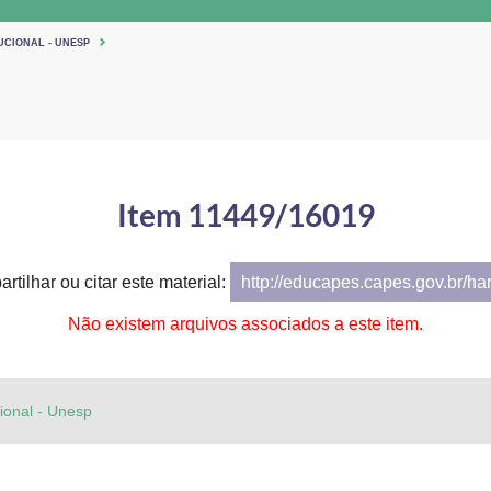
UCIONAL - UNESP
Item 11449/16019
rtilhar ou citar este material:
http://educapes.capes.gov.br/h
Não existem arquivos associados a este item.
cional - Unesp