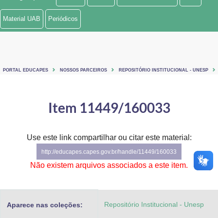
Ministério de Minas e Energia
Material UAB
Periódicos
Ministério da Ciência, Tecnologia, Inovações e Comunicações
Ministério do Meio Ambiente
PORTAL EDUCAPES
NOSSOS PARCEIROS
REPOSITÓRIO INSTITUCIONAL - UNESP
Ministério do Turismo
Ministério do Desenvolvimento Regional
Item 11449/160033
Controladoria-Geral da União
Use este link compartilhar ou citar este material:
Ministério da Mulher, da Família e dos Direitos Humanos
http://educapes.capes.gov.br/handle/11449/160033
Secretaria-Geral
Não existem arquivos associados a este item.
Secretaria de Governo
Repositório Institucional - Unesp
Aparece nas coleções:
Gabinete de Segurança Institucional