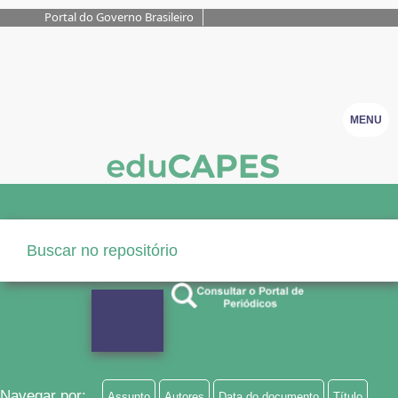
Portal do Governo Brasileiro
MENU
Navegar por:
Assunto
Autores
Data do documento
Título