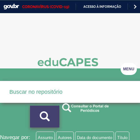
CORONAVÍRUS (COVID-19)
ACESSO À INFORMAÇÃO
PA
Casa Civil
IR
PARA
Ministério da Justiça e Segurança Pública
O
CONTEÚDO
Ministério da Defesa
Ministério das Relações Exteriores
Ministério da Economia
MENU
Ministério da Infraestrutura
Ministério da Agricultura, Pecuária e Abastecimento
Ministério da Educação
Ministério da Cidadania
Ministério da Saúde
Navegar por:
Assunto
Autores
Data do documento
Título