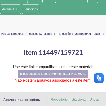
Ministério de Minas e Energia
Material UAB
Periódicos
Ministério da Ciência, Tecnologia, Inovações e Comunicações
Ministério do Meio Ambiente
PORTAL EDUCAPES
NOSSOS PARCEIROS
REPOSITÓRIO INSTITUCIONAL - UNESP
Ministério do Turismo
Ministério do Desenvolvimento Regional
Item 11449/159721
Controladoria-Geral da União
Use este link compartilhar ou citar este material:
Ministério da Mulher, da Família e dos Direitos Humanos
http://educapes.capes.gov.br/handle/11449/159721
Secretaria-Geral
Não existem arquivos associados a este item.
Secretaria de Governo
Repositório Institucional - Unesp
Aparece nas coleções:
Gabinete de Segurança Institucional