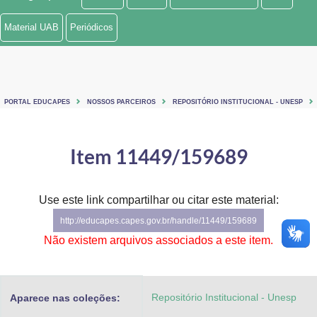
Ministério de Minas e Energia
Material UAB
Periódicos
Ministério da Ciência, Tecnologia, Inovações e Comunicações
Ministério do Meio Ambiente
PORTAL EDUCAPES
NOSSOS PARCEIROS
REPOSITÓRIO INSTITUCIONAL - UNESP
Ministério do Turismo
Ministério do Desenvolvimento Regional
Item 11449/159689
Controladoria-Geral da União
Use este link compartilhar ou citar este material:
Ministério da Mulher, da Família e dos Direitos Humanos
http://educapes.capes.gov.br/handle/11449/159689
Secretaria-Geral
Não existem arquivos associados a este item.
Secretaria de Governo
Repositório Institucional - Unesp
Aparece nas coleções:
Gabinete de Segurança Institucional