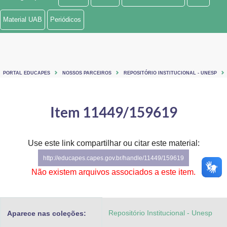
Ministério de Minas e Energia
Material UAB
Periódicos
Ministério da Ciência, Tecnologia, Inovações e Comunicações
Ministério do Meio Ambiente
PORTAL EDUCAPES
NOSSOS PARCEIROS
REPOSITÓRIO INSTITUCIONAL - UNESP
Ministério do Turismo
Ministério do Desenvolvimento Regional
Item 11449/159619
Controladoria-Geral da União
Use este link compartilhar ou citar este material:
Ministério da Mulher, da Família e dos Direitos Humanos
http://educapes.capes.gov.br/handle/11449/159619
Secretaria-Geral
Não existem arquivos associados a este item.
Secretaria de Governo
Repositório Institucional - Unesp
Aparece nas coleções:
Gabinete de Segurança Institucional