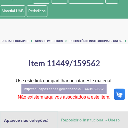
Ministério de Minas e Energia
Material UAB
Periódicos
Ministério da Ciência, Tecnologia, Inovações e Comunicações
Ministério do Meio Ambiente
PORTAL EDUCAPES
NOSSOS PARCEIROS
REPOSITÓRIO INSTITUCIONAL - UNESP
Ministério do Turismo
Ministério do Desenvolvimento Regional
Item 11449/159562
Controladoria-Geral da União
Use este link compartilhar ou citar este material:
Ministério da Mulher, da Família e dos Direitos Humanos
http://educapes.capes.gov.br/handle/11449/159562
Secretaria-Geral
Não existem arquivos associados a este item.
Secretaria de Governo
Repositório Institucional - Unesp
Aparece nas coleções:
Gabinete de Segurança Institucional