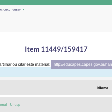
UCIONAL - UNESP
Item 11449/159417
tilhar ou citar este material:
http://educapes.capes.gov.br/h
Idioma
cional - Unesp