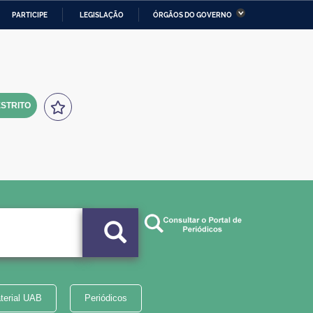
PARTICIPE
LEGISLAÇÃO
ÓRGÃOS DO GOVERNO
stério da Economia
Ministério da Infraestrutura
stério de Minas e Energia
Ministério da Ciência,
Tecnologia, Inovações e
Comunicações
STRITO
tério da Mulher, da Família
Secretaria-Geral
s Direitos Humanos
lto
terial UAB
Periódicos