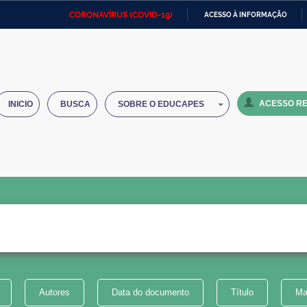
CORONAVÍRUS (COVID-19)
ACESSO À INFORMAÇÃO
Ministério da Defesa
Ministério das Relações
Mini
IR
Exteriores
PARA
O
Ministério da Cidadania
Ministério da Saúde
Mini
CONTEÚDO
ACESSO RE
INICIO
BUSCA
SOBRE O EDUCAPES
Ministério do Desenvolvimento
Controladoria-Geral da União
Minis
Regional
e do
Advocacia-Geral da União
Banco Central do Brasil
Plana
Autores
Data do documento
Título
Ma