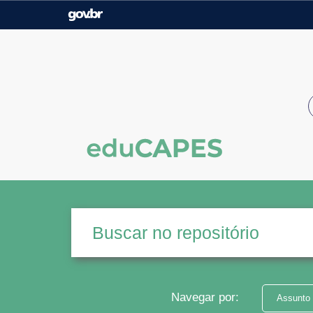
Casa Civil
Ministério da Justiça e
Segurança Pública
Ministério da Agricultura,
Ministério da Educação
Pecuária e Abastecimento
Ministério do Meio Ambiente
Ministério do Turismo
Secretaria de Governo
Gabinete de Segurança
Institucional
Navegar por:
Assunto