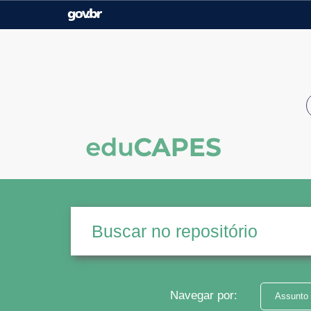
Casa Civil
Ministério da Justiça e
Segurança Pública
Ministério da Agricultura,
Ministério da Educação
Pecuária e Abastecimento
Ministério do Meio Ambiente
Ministério do Turismo
Secretaria de Governo
Gabinete de Segurança
Institucional
Navegar por:
Assunto