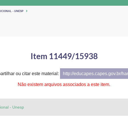
UCIONAL - UNESP
Item 11449/15938
rtilhar ou citar este material:
http://educapes.capes.gov.br/h
Não existem arquivos associados a este item.
cional - Unesp