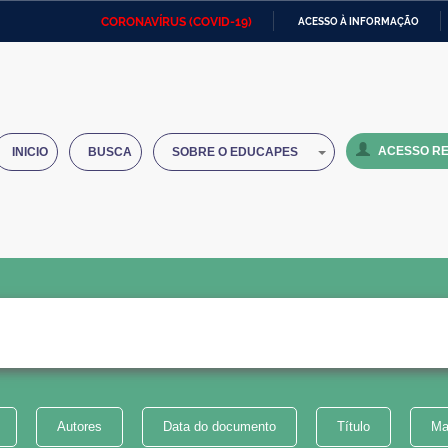
CORONAVÍRUS (COVID-19)
ACESSO À INFORMAÇÃO
Ministério da Defesa
Ministério das Relações
Mini
IR
Exteriores
PARA
O
Ministério da Cidadania
Ministério da Saúde
Mini
CONTEÚDO
ACESSO RE
INICIO
BUSCA
SOBRE O EDUCAPES
Ministério do Desenvolvimento
Controladoria-Geral da União
Minis
Regional
e do
Advocacia-Geral da União
Banco Central do Brasil
Plana
Autores
Data do documento
Título
Ma