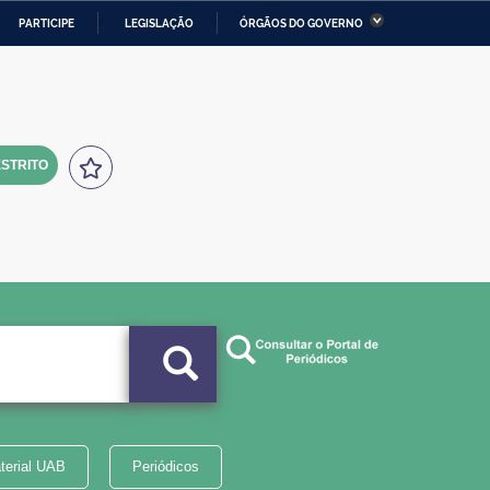
PARTICIPE
LEGISLAÇÃO
ÓRGÃOS DO GOVERNO
stério da Economia
Ministério da Infraestrutura
stério de Minas e Energia
Ministério da Ciência,
Tecnologia, Inovações e
Comunicações
STRITO
tério da Mulher, da Família
Secretaria-Geral
s Direitos Humanos
lto
terial UAB
Periódicos