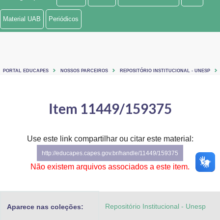
Ministério de Minas e Energia
Material UAB
Periódicos
Ministério da Ciência, Tecnologia, Inovações e Comunicações
Ministério do Meio Ambiente
PORTAL EDUCAPES
NOSSOS PARCEIROS
REPOSITÓRIO INSTITUCIONAL - UNESP
Ministério do Turismo
Ministério do Desenvolvimento Regional
Item 11449/159375
Controladoria-Geral da União
Use este link compartilhar ou citar este material:
Ministério da Mulher, da Família e dos Direitos Humanos
http://educapes.capes.gov.br/handle/11449/159375
Secretaria-Geral
Não existem arquivos associados a este item.
Secretaria de Governo
Repositório Institucional - Unesp
Aparece nas coleções:
Gabinete de Segurança Institucional