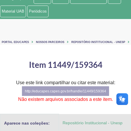
Ministério de Minas e Energia
Material UAB
Periódicos
Ministério da Ciência, Tecnologia, Inovações e Comunicações
Ministério do Meio Ambiente
PORTAL EDUCAPES
NOSSOS PARCEIROS
REPOSITÓRIO INSTITUCIONAL - UNESP
Ministério do Turismo
Ministério do Desenvolvimento Regional
Item 11449/159364
Controladoria-Geral da União
Use este link compartilhar ou citar este material:
Ministério da Mulher, da Família e dos Direitos Humanos
http://educapes.capes.gov.br/handle/11449/159364
Secretaria-Geral
Não existem arquivos associados a este item.
Secretaria de Governo
Repositório Institucional - Unesp
Aparece nas coleções:
Gabinete de Segurança Institucional