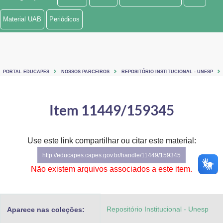
Ministério de Minas e Energia
Material UAB
Periódicos
Ministério da Ciência, Tecnologia, Inovações e Comunicações
Ministério do Meio Ambiente
PORTAL EDUCAPES
NOSSOS PARCEIROS
REPOSITÓRIO INSTITUCIONAL - UNESP
Ministério do Turismo
Ministério do Desenvolvimento Regional
Item 11449/159345
Controladoria-Geral da União
Use este link compartilhar ou citar este material:
Ministério da Mulher, da Família e dos Direitos Humanos
http://educapes.capes.gov.br/handle/11449/159345
Secretaria-Geral
Não existem arquivos associados a este item.
Secretaria de Governo
Repositório Institucional - Unesp
Aparece nas coleções:
Gabinete de Segurança Institucional