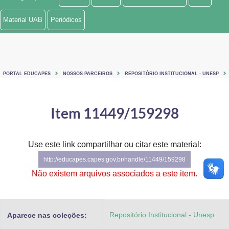
Ministério de Minas e Energia
Material UAB
Periódicos
Ministério da Ciência, Tecnologia, Inovações e Comunicações
Ministério do Meio Ambiente
PORTAL EDUCAPES
NOSSOS PARCEIROS
REPOSITÓRIO INSTITUCIONAL - UNESP
Ministério do Turismo
Ministério do Desenvolvimento Regional
Item 11449/159298
Controladoria-Geral da União
Use este link compartilhar ou citar este material:
Ministério da Mulher, da Família e dos Direitos Humanos
http://educapes.capes.gov.br/handle/11449/159298
Secretaria-Geral
Não existem arquivos associados a este item.
Secretaria de Governo
Repositório Institucional - Unesp
Aparece nas coleções:
Gabinete de Segurança Institucional