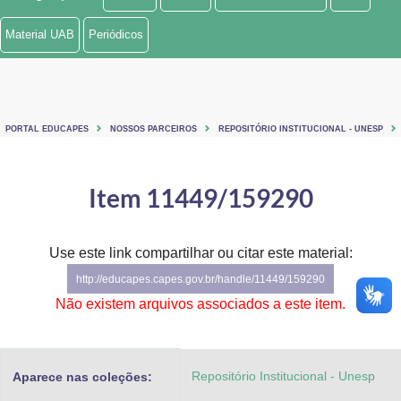
Ministério de Minas e Energia
Material UAB
Periódicos
Ministério da Ciência, Tecnologia, Inovações e Comunicações
Ministério do Meio Ambiente
PORTAL EDUCAPES
NOSSOS PARCEIROS
REPOSITÓRIO INSTITUCIONAL - UNESP
Ministério do Turismo
Ministério do Desenvolvimento Regional
Item 11449/159290
Controladoria-Geral da União
Use este link compartilhar ou citar este material:
Ministério da Mulher, da Família e dos Direitos Humanos
http://educapes.capes.gov.br/handle/11449/159290
Secretaria-Geral
Não existem arquivos associados a este item.
Secretaria de Governo
Repositório Institucional - Unesp
Aparece nas coleções:
Gabinete de Segurança Institucional