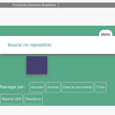
Portal do Governo Brasileiro
MENU
Navegar por:
Assunto
Autores
Data do documento
Título
Material UAB
Periódicos