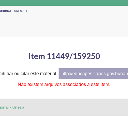
UCIONAL - UNESP
Item 11449/159250
tilhar ou citar este material:
http://educapes.capes.gov.br/h
Não existem arquivos associados a este item.
cional - Unesp