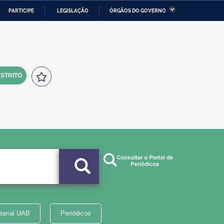
PARTICIPE
LEGISLAÇÃO
ÓRGÃOS DO GOVERNO
stério da Economia
Ministério da Infraestrutura
stério de Minas e Energia
Ministério da Ciência,
Tecnologia, Inovações e
Comunicações
STRITO
tério da Mulher, da Família
Secretaria-Geral
s Direitos Humanos
lto
terial UAB
Periódicos