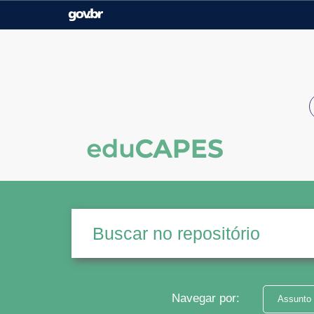
Casa Civil
Ministério da Justiça e
Segurança Pública
Ministério da Agricultura,
Ministério da Educação
Pecuária e Abastecimento
Ministério do Meio Ambiente
Ministério do Turismo
Secretaria de Governo
Gabinete de Segurança
Institucional
Navegar por:
Assunto