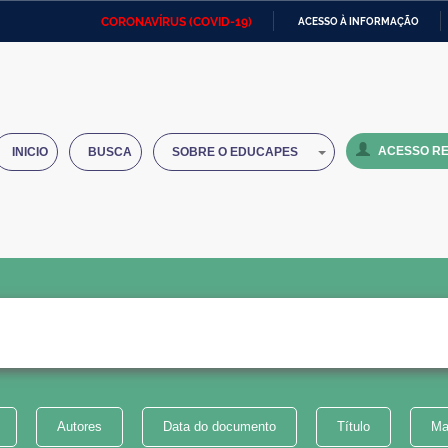
CORONAVÍRUS (COVID-19)
ACESSO À INFORMAÇÃO
Ministério da Defesa
Ministério das Relações
Mini
IR
Exteriores
PARA
O
Ministério da Cidadania
Ministério da Saúde
Mini
CONTEÚDO
ACESSO RE
INICIO
BUSCA
SOBRE O EDUCAPES
Ministério do Desenvolvimento
Controladoria-Geral da União
Minis
Regional
e do
Advocacia-Geral da União
Banco Central do Brasil
Plana
Autores
Data do documento
Título
Ma