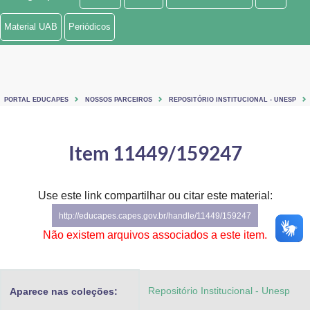
Ministério de Minas e Energia
Material UAB
Periódicos
Ministério da Ciência, Tecnologia, Inovações e Comunicações
Ministério do Meio Ambiente
PORTAL EDUCAPES
NOSSOS PARCEIROS
REPOSITÓRIO INSTITUCIONAL - UNESP
Ministério do Turismo
Ministério do Desenvolvimento Regional
Item 11449/159247
Controladoria-Geral da União
Use este link compartilhar ou citar este material:
Ministério da Mulher, da Família e dos Direitos Humanos
http://educapes.capes.gov.br/handle/11449/159247
Secretaria-Geral
Não existem arquivos associados a este item.
Secretaria de Governo
Repositório Institucional - Unesp
Aparece nas coleções:
Gabinete de Segurança Institucional