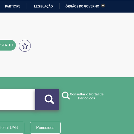
PARTICIPE
LEGISLAÇÃO
ÓRGÃOS DO GOVERNO
stério da Economia
Ministério da Infraestrutura
stério de Minas e Energia
Ministério da Ciência,
Tecnologia, Inovações e
Comunicações
STRITO
tério da Mulher, da Família
Secretaria-Geral
s Direitos Humanos
lto
terial UAB
Periódicos