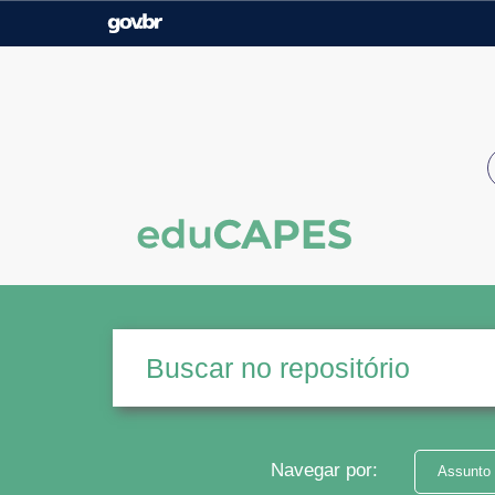
Casa Civil
Ministério da Justiça e
Segurança Pública
Ministério da Agricultura,
Ministério da Educação
Pecuária e Abastecimento
Ministério do Meio Ambiente
Ministério do Turismo
Secretaria de Governo
Gabinete de Segurança
Institucional
Navegar por:
Assunto