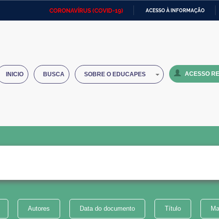
CORONAVÍRUS (COVID-19)
ACESSO À INFORMAÇÃO
Ministério da Defesa
Ministério das Relações
Mini
IR
Exteriores
PARA
O
Ministério da Cidadania
Ministério da Saúde
Mini
CONTEÚDO
ACESSO RE
INICIO
BUSCA
SOBRE O EDUCAPES
Ministério do Desenvolvimento
Controladoria-Geral da União
Minis
Regional
e do
Advocacia-Geral da União
Banco Central do Brasil
Plana
Autores
Data do documento
Título
Ma