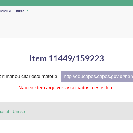
UCIONAL - UNESP
Item 11449/159223
tilhar ou citar este material:
http://educapes.capes.gov.br/h
Não existem arquivos associados a este item.
cional - Unesp