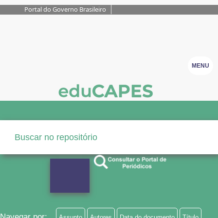
Portal do Governo Brasileiro
MENU
Navegar por:
Assunto
Autores
Data do documento
Título