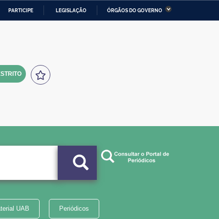
PARTICIPE
LEGISLAÇÃO
ÓRGÃOS DO GOVERNO
stério da Economia
Ministério da Infraestrutura
stério de Minas e Energia
Ministério da Ciência,
Tecnologia, Inovações e
Comunicações
STRITO
tério da Mulher, da Família
Secretaria-Geral
s Direitos Humanos
lto
terial UAB
Periódicos