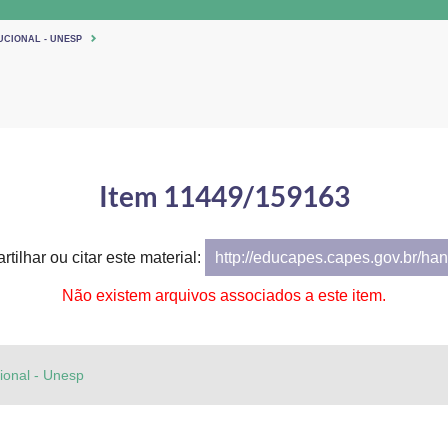
UCIONAL - UNESP
Item 11449/159163
tilhar ou citar este material:
http://educapes.capes.gov.br/h
Não existem arquivos associados a este item.
cional - Unesp