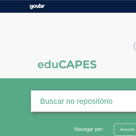
Casa Civil
Ministério da Justiça e
Segurança Pública
Ministério da Agricultura,
Ministério da Educação
Pecuária e Abastecimento
Ministério do Meio Ambiente
Ministério do Turismo
Secretaria de Governo
Gabinete de Segurança
Institucional
Navegar por:
Assunto