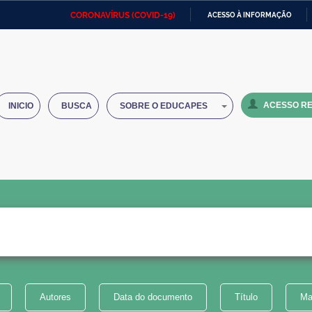
CORONAVÍRUS (COVID-19)
ACESSO À INFORMAÇÃO
Ministério da Defesa
Ministério das Relações
Mini
IR
Exteriores
PARA
O
Ministério da Cidadania
Ministério da Saúde
Mini
CONTEÚDO
ACESSO RE
INICIO
BUSCA
SOBRE O EDUCAPES
Ministério do Desenvolvimento
Controladoria-Geral da União
Minis
Regional
e do
Advocacia-Geral da União
Banco Central do Brasil
Plana
Autores
Data do documento
Título
Ma