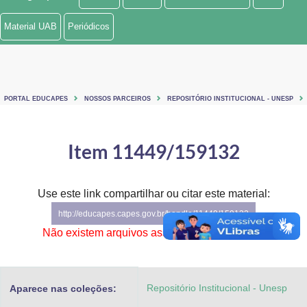
Ministério de Minas e Energia
Material UAB
Periódicos
Ministério da Ciência, Tecnologia, Inovações e Comunicações
Ministério do Meio Ambiente
PORTAL EDUCAPES
NOSSOS PARCEIROS
REPOSITÓRIO INSTITUCIONAL - UNESP
Ministério do Turismo
Ministério do Desenvolvimento Regional
Item 11449/159132
Controladoria-Geral da União
Use este link compartilhar ou citar este material:
Ministério da Mulher, da Família e dos Direitos Humanos
http://educapes.capes.gov.br/handle/11449/159132
Secretaria-Geral
Não existem arquivos associados a este item.
Secretaria de Governo
Repositório Institucional - Unesp
Aparece nas coleções:
Gabinete de Segurança Institucional