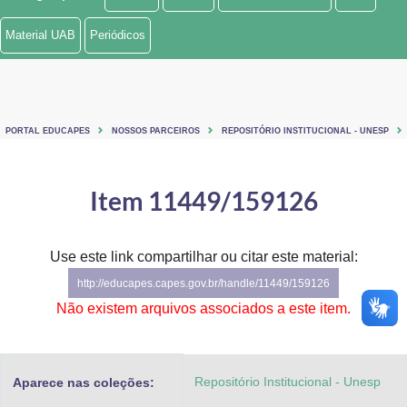
Ministério de Minas e Energia
Material UAB
Periódicos
Ministério da Ciência, Tecnologia, Inovações e Comunicações
Ministério do Meio Ambiente
PORTAL EDUCAPES
NOSSOS PARCEIROS
REPOSITÓRIO INSTITUCIONAL - UNESP
Ministério do Turismo
Ministério do Desenvolvimento Regional
Item 11449/159126
Controladoria-Geral da União
Use este link compartilhar ou citar este material:
Ministério da Mulher, da Família e dos Direitos Humanos
http://educapes.capes.gov.br/handle/11449/159126
Secretaria-Geral
Não existem arquivos associados a este item.
Secretaria de Governo
Repositório Institucional - Unesp
Aparece nas coleções:
Gabinete de Segurança Institucional