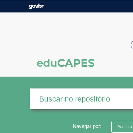
Casa Civil
Ministério da Justiça e
Segurança Pública
Ministério da Agricultura,
Ministério da Educação
Pecuária e Abastecimento
Ministério do Meio Ambiente
Ministério do Turismo
Secretaria de Governo
Gabinete de Segurança
Institucional
Navegar por:
Assunto