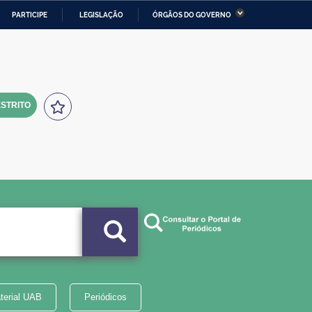
PARTICIPE
LEGISLAÇÃO
ÓRGÃOS DO GOVERNO
stério da Economia
Ministério da Infraestrutura
stério de Minas e Energia
Ministério da Ciência,
Tecnologia, Inovações e
Comunicações
STRITO
tério da Mulher, da Família
Secretaria-Geral
s Direitos Humanos
lto
terial UAB
Periódicos