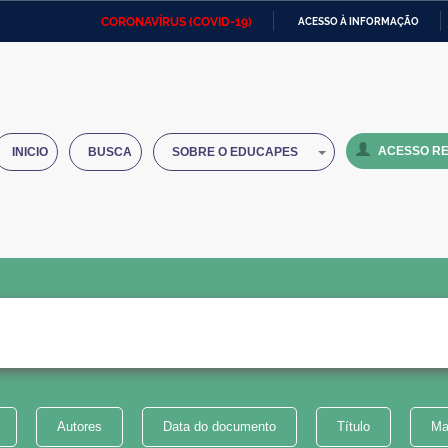
CORONAVÍRUS (COVID-19)
ACESSO À INFORMAÇÃO
Ministério da Defesa
Ministério das Relações
Mini
IR
Exteriores
PARA
O
Ministério da Cidadania
Ministério da Saúde
Mini
CONTEÚDO
ACESSO RE
INICIO
BUSCA
SOBRE O EDUCAPES
Ministério do Desenvolvimento
Controladoria-Geral da União
Minis
Regional
e do
Advocacia-Geral da União
Banco Central do Brasil
Plana
Autores
Data do documento
Título
Ma