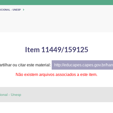
UCIONAL - UNESP
Item 11449/159125
tilhar ou citar este material:
http://educapes.capes.gov.br/h
Não existem arquivos associados a este item.
cional - Unesp