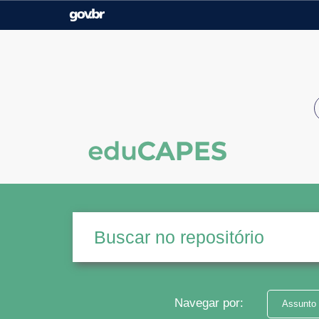
Casa Civil
Ministério da Justiça e
Segurança Pública
Ministério da Agricultura,
Ministério da Educação
Pecuária e Abastecimento
Ministério do Meio Ambiente
Ministério do Turismo
Secretaria de Governo
Gabinete de Segurança
Institucional
Navegar por:
Assunto