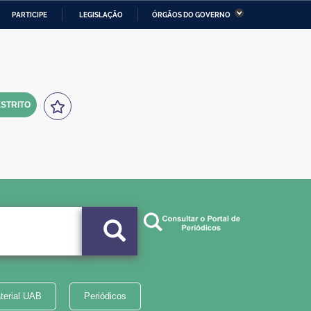
PARTICIPE
LEGISLAÇÃO
ÓRGÃOS DO GOVERNO
stério da Economia
Ministério da Infraestrutura
stério de Minas e Energia
Ministério da Ciência,
Tecnologia, Inovações e
Comunicações
STRITO
tério da Mulher, da Família
Secretaria-Geral
s Direitos Humanos
lto
terial UAB
Periódicos