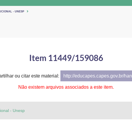
UCIONAL - UNESP
Item 11449/159086
tilhar ou citar este material:
http://educapes.capes.gov.br/h
Não existem arquivos associados a este item.
cional - Unesp