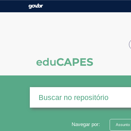
Casa Civil
Ministério da Justiça e
Segurança Pública
Ministério da Agricultura,
Ministério da Educação
Pecuária e Abastecimento
Ministério do Meio Ambiente
Ministério do Turismo
Secretaria de Governo
Gabinete de Segurança
Institucional
Navegar por:
Assunto