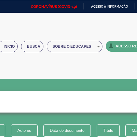
CORONAVÍRUS (COVID-19)
ACESSO À INFORMAÇÃO
Ministério da Defesa
Ministério das Relações
Mini
IR
Exteriores
PARA
O
Ministério da Cidadania
Ministério da Saúde
Mini
CONTEÚDO
ACESSO RE
INICIO
BUSCA
SOBRE O EDUCAPES
Ministério do Desenvolvimento
Controladoria-Geral da União
Minis
Regional
e do
Advocacia-Geral da União
Banco Central do Brasil
Plana
Autores
Data do documento
Título
Ma