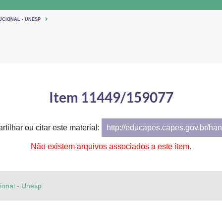
UCIONAL - UNESP
Item 11449/159077
tilhar ou citar este material:
http://educapes.capes.gov.br/h
Não existem arquivos associados a este item.
cional - Unesp