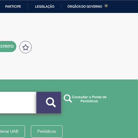
PARTICIPE
LEGISLAÇÃO
ÓRGÃOS DO GOVERNO
stério da Economia
Ministério da Infraestrutura
stério de Minas e Energia
Ministério da Ciência,
Tecnologia, Inovações e
Comunicações
STRITO
tério da Mulher, da Família
Secretaria-Geral
s Direitos Humanos
lto
terial UAB
Periódicos