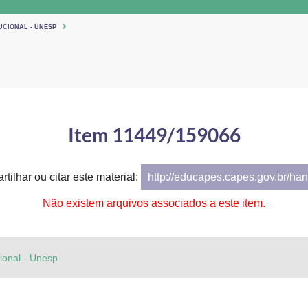
UCIONAL - UNESP
Item 11449/159066
tilhar ou citar este material:
http://educapes.capes.gov.br/h
Não existem arquivos associados a este item.
cional - Unesp