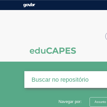
Casa Civil
Ministério da Justiça e
Segurança Pública
Ministério da Agricultura,
Ministério da Educação
Pecuária e Abastecimento
Ministério do Meio Ambiente
Ministério do Turismo
Secretaria de Governo
Gabinete de Segurança
Institucional
Navegar por:
Assunto