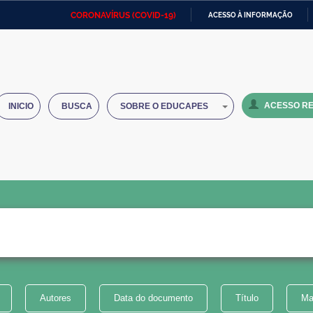
CORONAVÍRUS (COVID-19)
ACESSO À INFORMAÇÃO
Ministério da Defesa
Ministério das Relações
Mini
IR
Exteriores
PARA
O
Ministério da Cidadania
Ministério da Saúde
Mini
CONTEÚDO
ACESSO RE
INICIO
BUSCA
SOBRE O EDUCAPES
Ministério do Desenvolvimento
Controladoria-Geral da União
Minis
Regional
e do
Advocacia-Geral da União
Banco Central do Brasil
Plana
Autores
Data do documento
Título
Ma