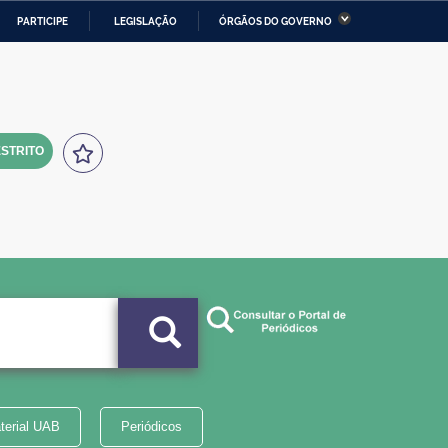
PARTICIPE
LEGISLAÇÃO
ÓRGÃOS DO GOVERNO
stério da Economia
Ministério da Infraestrutura
stério de Minas e Energia
Ministério da Ciência,
Tecnologia, Inovações e
Comunicações
STRITO
tério da Mulher, da Família
Secretaria-Geral
s Direitos Humanos
lto
terial UAB
Periódicos